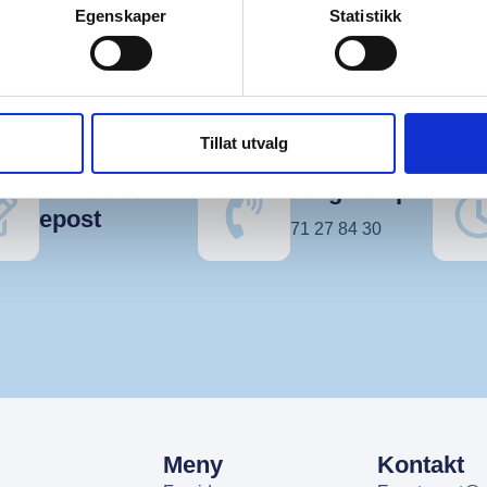
Egenskaper
Statistikk
Tillat utvalg
Send oss en
Ring oss på
epost
71 27 84 30
Meny
Kontakt